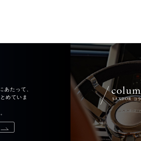
colu
するにあたって、
まとめていま
SAXDOR コ
い。