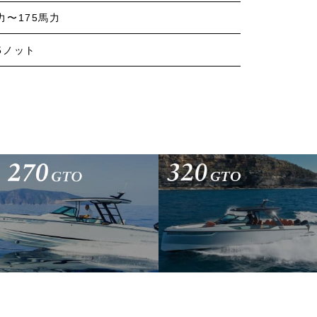
力〜175馬力
45ノット