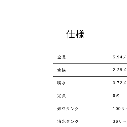
仕様
全長
5.94
全幅
2.29
喫水
0.72
定員
6名
燃料タンク
100
清水タンク
36リ