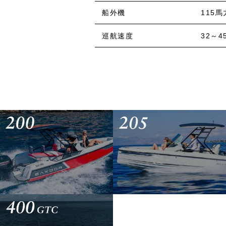
船外機
115馬
巡航速度
32～