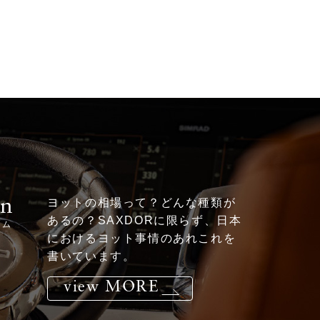
mn
ヨットの相場って？どんな種類が
あるの？SAXDORに限らず、日本
ラム
におけるヨット事情のあれこれを
書いています。
view MORE