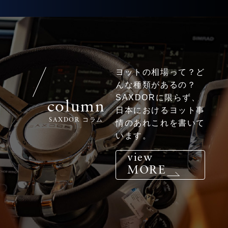
ヨットの相場って？ど
んな種類があるの？
SAXDORに限らず、
column
日本におけるヨット事
SAXDOR コラム
情のあれこれを書いて
います。
view
MORE