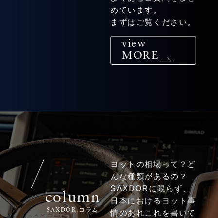
めています。
まずはご覧ください。
view
MORE
ヨットの相場って？ど
んな種類があるの？
SAXDORに限らず、
column
日本におけるヨット事
SAXDOR コラム
情のあれこれを書いて